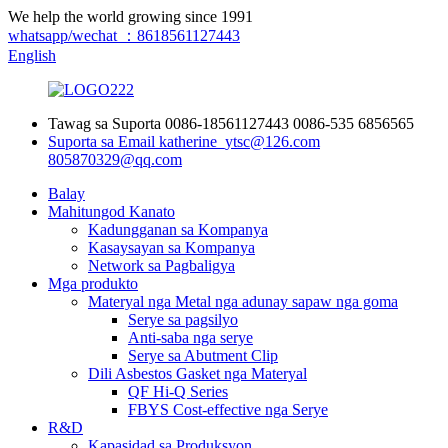
We help the world growing since 1991
whatsapp/wechat ：8618561127443
English
Tawag sa Suporta
0086-18561127443
0086-535 6856565
Suporta sa Email
katherine_ytsc@126.com
805870329@qq.com
Balay
Mahitungod Kanato
Kadungganan sa Kompanya
Kasaysayan sa Kompanya
Network sa Pagbaligya
Mga produkto
Materyal nga Metal nga adunay sapaw nga goma
Serye sa pagsilyo
Anti-saba nga serye
Serye sa Abutment Clip
Dili Asbestos Gasket nga Materyal
QF Hi-Q Series
FBYS Cost-effective nga Serye
R&D
Kapasidad sa Produksyon