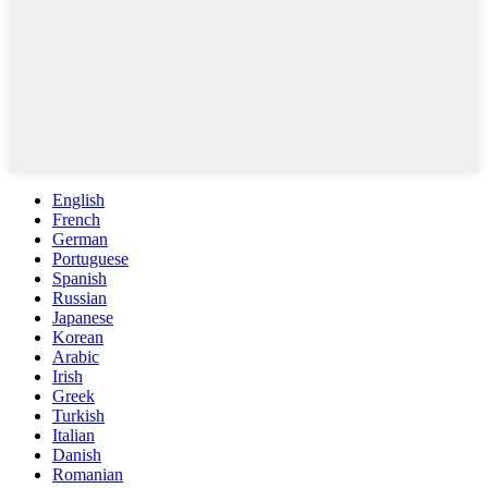
English
French
German
Portuguese
Spanish
Russian
Japanese
Korean
Arabic
Irish
Greek
Turkish
Italian
Danish
Romanian