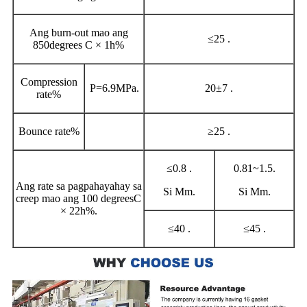
Ang burn-out mao ang
≤25 .
850degrees C × 1h%
Compression
P=6.9MPa
.
20±7 .
rate%
Bounce rate%
≥25 .
≤0.8 .
0.81~1.5
.
Ang rate sa pagpahayahay sa
Si Mm.
Si Mm.
creep mao ang 100 degreesC
× 22h%.
≤40 .
≤45 .