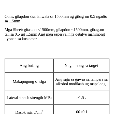
Mga lagda
Coils: gilapdon ≤sa taliwala sa 1500mm ug gibag-on 0.5 ngadto
sa 1.5mm
Mga Sheet: gitas-on ≤1500mm, gilapdon ≤1500mm, gibag-on
tali sa 0.5 ug 1.5mm Ang mga espesyal nga detalye mahimong
uyonan sa kustomer
Pisikal nga pasundayag
Ang butang
Nagtumong sa target
Ang siga sa gawas sa lampara sa
Makapugong sa siga
alkohol modilaab ug mapalong.
Lateral stretch strength MPa
≥1.5 .
3
1.00±0.1 .
Dasok nga g/cm