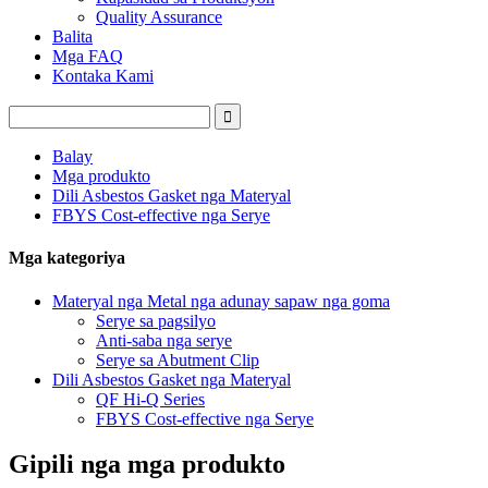
Quality Assurance
Balita
Mga FAQ
Kontaka Kami
Balay
Mga produkto
Dili Asbestos Gasket nga Materyal
FBYS Cost-effective nga Serye
Mga kategoriya
Materyal nga Metal nga adunay sapaw nga goma
Serye sa pagsilyo
Anti-saba nga serye
Serye sa Abutment Clip
Dili Asbestos Gasket nga Materyal
QF Hi-Q Series
FBYS Cost-effective nga Serye
Gipili nga mga produkto