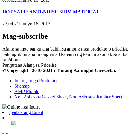
07,05,21Hunyo 16, 2017
HOT SALE: ANTI-NOISE SHIM MATERIAL
27,04,21Hunyo 16, 2017
Mag-subscribe
Alang sa mga pangutana bahin sa among mga produkto o pricelist,
palihug ibilin ang imong email kanamo ug kami makontak sa sulod
sa 24 oras.
Pangutana Alang sa Pricelist
© Copyright - 2010-2021 : Tanang Katungod Gireserba.
Init nga mga Produkto
Sitemap
AMP Mobile
Non Asbestos Gasket Sheet
,
Non Asbestos Rubber Sheet
,
Ipadala ang Email